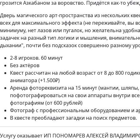
грозится Азкабаном за воровство. Придётся как-то убежд
Дверь магического арт-пространства из нескольких квес
всех для максимального эффекта (не переживайте, вы вс
минимуму, нет лазов или пугалок, но желательна удобна
задачек на разный тип логики и мышления, внимательнос
дыхании", почти без подсказок совершенно разному уров
2-8 игроков. 60 минут
Без актёров
Квест рассчитан на любой возраст от 8 до 800 годик
аниматора (+1.500₽)
Аренда фотореквизита на 15 минут (мантии, шляпы,
пофотографироваться на свои аппараты внутри все
фотографиям (от 600 рублей)
Фотограф с профессиональным оборудованием и аре
В квесте преобладают загадки на поиск предметов.
Услугу оказывает ИП ПОНОМАРЕВ АЛЕКСЕЙ ВЛАДИМИРО