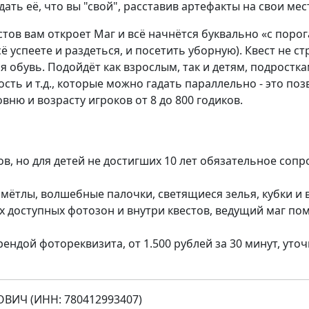
ать её, что вы "свой", расставив артефакты на свои мес
тов вам откроет Маг и всё начнётся буквально «с порог
ё успеете и раздеться, и посетить уборную). Квест не с
я обувь. Подойдёт как взрослым, так и детям, подростк
ть и т.д., которые можно гадать параллельно - это поз
ню и возрасту игроков от 8 до 800 годиков.
ов, но для детей не достигших 10 лет обязательное сопр
 мётлы, волшебные палочки, светящиеся зелья, кубки и
х доступных фотозон и внутри квестов, ведущий маг по
ндой фотореквизита, от 1.500 рублей за 30 минут, уто
ВИЧ (ИНН: 780412993407)