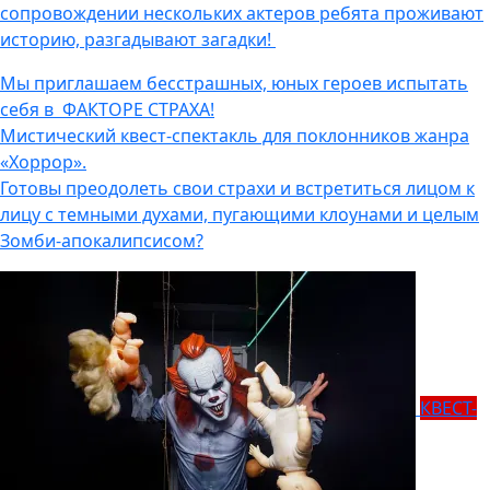
сопровождении нескольких актеров ребята проживают
историю, разгадывают загадки!
Мы приглашаем бесстрашных, юных героев испытать
себя в ФАКТОРЕ СТРАХА!
Мистический квест-спектакль для поклонников жанра
«Хоррор».
Готовы преодолеть свои страхи и встретиться лицом к
лицу с темными духами, пугающими клоунами и целым
Зомби-апокалипсисом?
КВЕСТ-