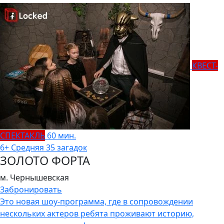
КВЕСТ-
СПЕКТАКЛЬ
60 мин.
6+
Средняя
35 загадок
ЗОЛОТО ФОРТА
м. Чернышевская
Забронировать
Это новая шоу-программа, где в сопровождении
нескольких актеров ребята проживают историю,