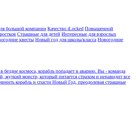
ля большой компании
Качество iLocked
Повышенной
ростков
Страшные для детей
Интересные для взрослых
вогодние квесты
Новый год для школы/класса
Новогодние
в бездне космоса, корабль попадает в аварию. Вы - команда
й, жуткий монстр, который питается страхом и ненавидит все
чинить корабль и спасти Новый Год, преодолевая страшные