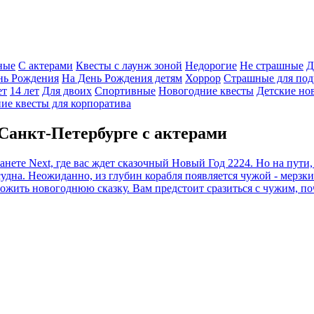
ные
С актерами
Квесты с лаунж зоной
Недорогие
Не страшные
Д
нь Рождения
На День Рождения детям
Хоррор
Страшные для под
ет
14 лет
Для двоих
Спортивные
Новогодние квесты
Детские но
ие квесты для корпоратива
Санкт-Петербурге с актерами
нете Next, где вас ждет сказочный Новый Год 2224. Но на пути, 
удна. Неожиданно, из глубин корабля появляется чужой - мерзки
жить новогоднюю сказку. Вам предстоит сразиться с чужим, по