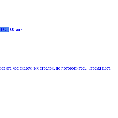
 ГОД
60 мин.
ановите ход сказочных стрелок, но поторопитесь…время идет!