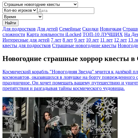
Найти
Для подростков
Для детей
Семейные
Скидки
Новичкам
Страш
сложности
Карта лояльности iLocked
ТОП-10 ЛУЧШИХ
На Де
Интересные для детей
7 лет
8 лет
9 лет
10 лет
11 лет
12 лет
13 л
квесты для подростков
Страшные новогодние квесты
Новогодн
Новогодние страшные хоррор квесты в 
Космический корабль "Новогодняя Звезда" мчится к далёкой пла
космонавтов, оказавшихся в ловушке на борту поврежденного с
праздничное. Он хочет помешать вашему путешествию и уничто
препятствия и разгадывая тайны космического чудовища.