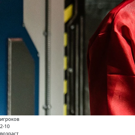
игроков
2-10
возраст