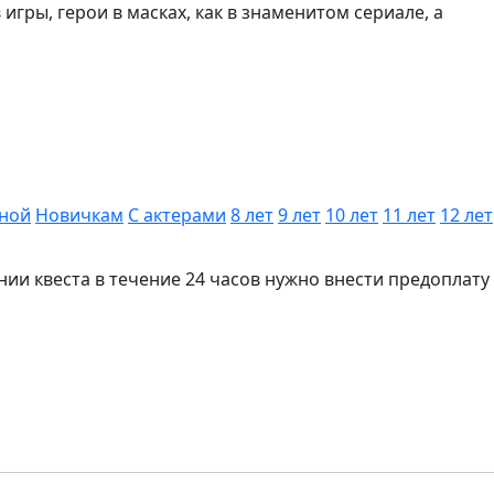
гры, герои в масках, как в знаменитом сериале, а
оной
Новичкам
С актерами
8 лет
9 лет
10 лет
11 лет
12 лет
нии квеста в течение 24 часов нужно внести предоплату