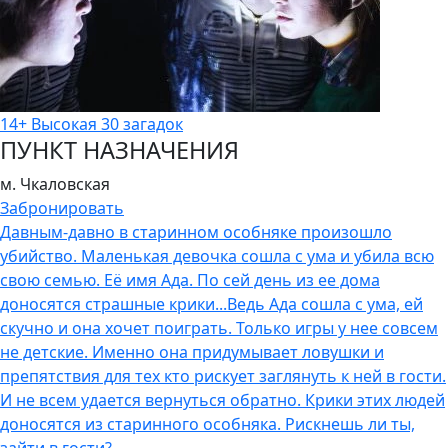
14+
Высокая
30 загадок
ПУНКТ НАЗНАЧЕНИЯ
м. Чкаловская
Забронировать
Давным-давно в старинном особняке произошло
убийство. Маленькая девочка сошла с ума и убила всю
свою семью. Её имя Ада. По сей день из ее дома
доносятся страшные крики...Ведь Ада сошла с ума, ей
скучно и она хочет поиграть. Только игры у нее совсем
не детские. Именно она придумывает ловушки и
препятствия для тех кто рискует заглянуть к ней в гости.
И не всем удается вернуться обратно. Крики этих людей
доносятся из старинного особняка. Рискнешь ли ты,
зайти в гости?