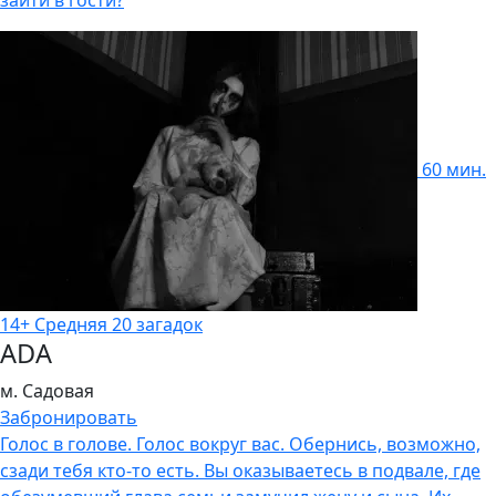
60 мин.
14+
Cредняя
20 загадок
ADA
м. Садовая
Забронировать
Голос в голове. Голос вокруг вас. Обернись, возможно,
сзади тебя кто-то есть. Вы оказываетесь в подвале, где