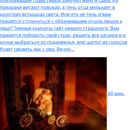
обезумевший глава семьи замучил жену и сына. Их
призраки витают повсюду, а тень отца мелькает в
коротких вспышках света. Или это не тень и вам
придется столкнуться с обезумевшим отцом лицом к
лицу? Темные комнаты таят немало страшного. Вам
придется побороть свой страх, решить все загадки и в
конце выбраться из подземелья, или шепот их голосов
будет сводить вас с ума. Вечно...
60 мин.