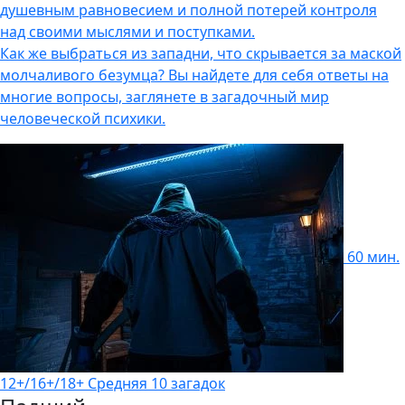
душевным равновесием и полной потерей контроля
над своими мыслями и поступками.
Как же выбраться из западни, что скрывается за маской
молчаливого безумца? Вы найдете для себя ответы на
многие вопросы, заглянете в загадочный мир
человеческой психики.
60 мин.
12+/16+/18+
Средняя
10 загадок