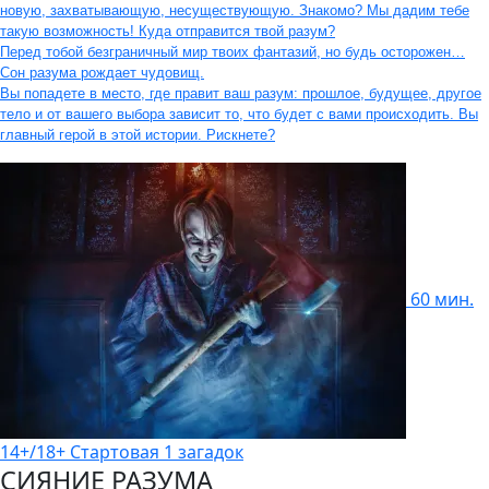
новую, захватывающую, несуществующую. Знакомо? Мы дадим тебе
такую возможность! Куда отправится твой разум?
Перед тобой безграничный мир твоих фантазий, но будь осторожен…
Сон разума рождает чудовищ.
Вы попадете в место, где правит ваш разум: прошлое, будущее, другое
тело и от вашего выбора зависит то, что будет с вами происходить. Вы
главный герой в этой истории. Рискнете?
60 мин.
14+/18+
Стартовая
1 загадок
СИЯНИЕ РАЗУМА