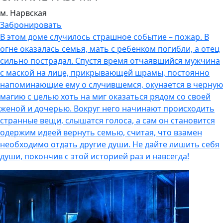
м. Нарвская
Забронировать
В этом доме случилось страшное событие – пожар. В
огне оказалась семья, мать с ребенком погибли, а отец
сильно пострадал. Спустя время отчаявшийся мужчина
с маской на лице, прикрывающей шрамы, постоянно
напоминающие ему о случившемся, окунается в черную
магию с целью хоть на миг оказаться рядом со своей
женой и дочерью. Вокруг него начинают происходить
странные вещи, слышатся голоса, а сам он становится
одержим идеей вернуть семью, считая, что взамен
необходимо отдать другие души. Не дайте лишить себя
души, покончив с этой историей раз и навсегда!