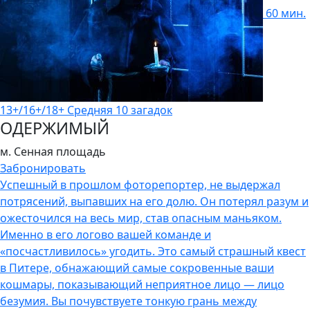
60 мин.
13+/16+/18+
Средняя
10 загадок
ОДЕРЖИМЫЙ
м. Сенная площадь
Забронировать
Успешный в прошлом фоторепортер, не выдержал
потрясений, выпавших на его долю. Он потерял разум и
ожесточился на весь мир, став опасным маньяком.
Именно в его логово вашей команде и
«посчастливилось» угодить. Это самый страшный квест
в Питере, обнажающий самые сокровенные ваши
кошмары, показывающий неприятное лицо — лицо
безумия. Вы почувствуете тонкую грань между