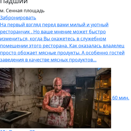
Падший
м. Сенная площадь
Забронировать
На первый взгляд перед вами милый и уютный
ресторанчик . Но ваше мнение может быстро
измениться, когда Вы окажетесь в служебном
помещении этого ресторана. Как оказалась владелец
просто обожает мясные продукты. А особенно гостей
заведения в качестве мясных продуктов...
60 мин.