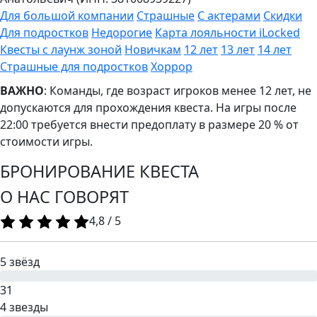
Для большой компании
Страшные
С актерами
Скидки
Для подростков
Недорогие
Карта лояльности iLocked
Квесты с лаунж зоной
Новичкам
12 лет
13 лет
14 лет
Страшные для подростков
Хоррор
ВАЖНО
: Команды, где возраст игроков менее 12 лет, не
допускаются для прохождения квеста. На игры после
22:00 требуется внести предоплату в размере 20 % от
стоимости игры.
БРОНИРОВАНИЕ КВЕСТА
О НАС ГОВОРЯТ
4,8
/
5
5 звёзд
31
4 звезды