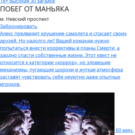
18+
Высокая
30 загадок
ПОБЕГ ОТ МАНЬЯКА
м. Невский проспект
Забронировать
Алекс предвидит крушение самолета и спасает своих
друзей. Но надолго ли? Вашей команде нужно
попытаться внести коррективы в планы Смерти, а
заодно спасти собственные жизни. Этот квест не
относится к категории «хоррор», но зловещие
механизмы, пугающие шорохи и жуткая атмосфера
заставят чувствовать себя неуютно даже опытных
игроков.
60 мин.