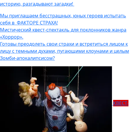
историю, разгадывают загадки!
Мы приглашаем бесстрашных, юных героев испытать
себя в ФАКТОРЕ СТРАХА!
Мистический квест-спектакль для поклонников жанра
«Хоррор».
Готовы преодолеть свои страхи и встретиться лицом к
лицу с темными духами, пугающими клоунами и целым
Зомби-апокалипсисом?
КВЕСТ-