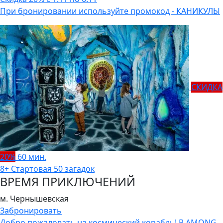
При бронировании используйте промокод - КАНИКУЛЫ
СКИДКА
20%
60 мин.
8+
Стартовая
50 загадок
ВРЕМЯ ПРИКЛЮЧЕНИЙ
м. Чернышевская
Забронировать
Добро пожаловать на космический корабль! В AMONG