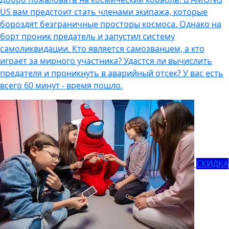
US вам предстоит стать членами экипажа, которые
бороздят безграничные просторы космоса. Однако на
борт проник предатель и запустил систему
самоликвидации. Кто является самозванцем, а кто
играет за мирного участника? Удастся ли вычислить
предателя и проникнуть в аварийный отсек? У вас есть
всего 60 минут - время пошло.
СКИДКА