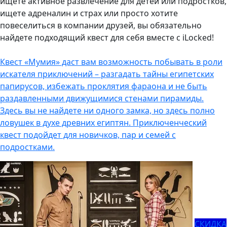
ищете активное развлечение для детей или подростков,
ищете адреналин и страх или просто хотите
повеселиться в компании друзей, вы обязательно
найдете подходящий квест для себя вместе с iLocked!
Квест «Мумия» даст вам возможность побывать в роли
искателя приключений – разгадать тайны египетских
папирусов, избежать проклятия фараона и не быть
раздавленными движущимися стенами пирамиды.
Здесь вы не найдете ни одного замка, но здесь полно
ловушек в духе древних египтян. Приключенческий
квест подойдет для новичков, пар и семей с
подростками.
СКИДКА