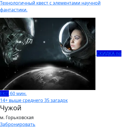
Технологичный квест с элементами научной
фантастики.
СКИДКА по
ЕКП
60 мин.
14+
выше среднего
35 загадок
Чужой
м. Горьковская
Забронировать