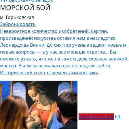
МОРСКОЙ БОЙ
м. Горьковская
Забронировать
Невероятное количество изобретений, картин,
произведений искусства оставил нам в наследство
Леонардо да Винчи. До сих пор ученые задают новые и
новые вопросы — а у нас все меньше ответов… Вы
сможете узнать, что же на самом деле скрывал великий
мастер. В чем заключалась его последняя тайна.
Исторический квест с элементами мистики.
СКИДКА по ЕКП
60