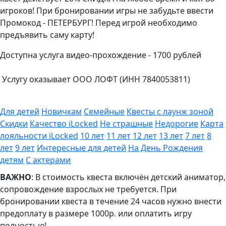
игроков! При бронировании игры не забудьте ввести
Промокод - ПЕТЕРБУРГ! Перед игрой необходимо
предъявить саму карту!
Доступна услуга видео-прохождение - 1700 рублей
Услугу оказывает ООО ЛОФТ (ИНН 7840053811)
Для детей
Новичкам
Семейные
Квесты с лаунж зоной
Скидки
Качество iLocked
Не страшные
Недорогие
Карта
лояльности iLocked
10 лет
11 лет
12 лет
13 лет
7 лет
8
лет
9 лет
Интересные для детей
На День Рождения
детям
С актерами
ВАЖНО
: В стоимость квеста включён детский аниматор,
сопровождение взрослых не требуется. При
бронировании квеста в течение 24 часов нужно внести
предоплату в размере 1000р. или оплатить игру
полностью!