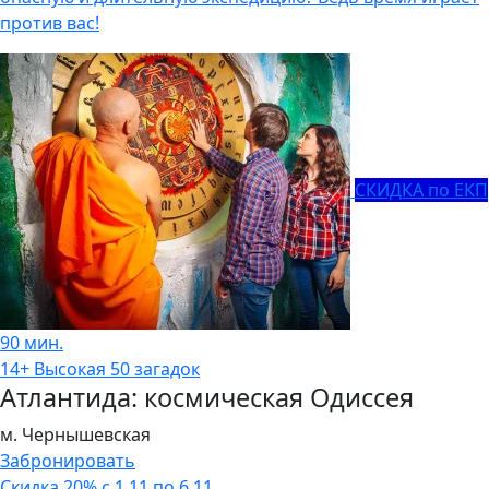
против вас!
СКИДКА по ЕКП
90 мин.
14+
Высокая
50 загадок
Атлантида: космическая Одиссея
м. Чернышевская
Забронировать
Скидка 20% с 1.11 по 6.11