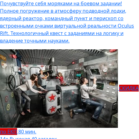
Почувствуйте себя моряками на боевом задании!
Полное погружение в атмосферу подводной лодки,
ядерный реактор, командный пункт и перископ со
встроенными очками виртуальной реальности Oculus
Rift. Технологичный квест с заданиями на логику и
владение точными науками.
СКИДКА
по ЕКП
80 мин.
14+
Высокая
40 загадок