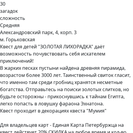
30
загадок
сложность
Средняя
Александровский парк, 4, корп. 3
м. Горьковская
Квест для детей "ЗОЛОТАЯ ЛИХОРАДКА" даёт
возможность почувствовать себя искателем
приключений!
В жарких песках пустыни найдена древняя пирамида,
возрастом более 3000 лет. Таинственный свиток гласит,
что именно там среди гробниц хранятся несметные
богатства. Отправьтесь на поиски золотых слитков, но
будьте осторожны - прикоснувшись к тайнам Египта,
легко попасть в ловушку фараона Эхнатона.
Квест проходит в декорациях квеста "Мумия"
Для владельцев карт - Единая Карта Петербуржца на
квест действует 20% СКИДКА на любое время и кол-во