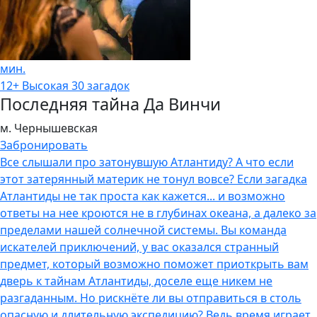
мин.
12+
Высокая
30 загадок
Последняя тайна Да Винчи
м. Чернышевская
Забронировать
Все слышали про затонувшую Атлантиду? А что если
этот затерянный материк не тонул вовсе? Если загадка
Атлантиды не так проста как кажется... и возможно
ответы на нее кроются не в глубинах океана, а далеко за
пределами нашей солнечной системы. Вы команда
искателей приключений, у вас оказался странный
предмет, который возможно поможет приоткрыть вам
дверь к тайнам Атлантиды, доселе еще никем не
разгаданным. Но рискнёте ли вы отправиться в столь
опасную и длительную экспедицию? Ведь время играет