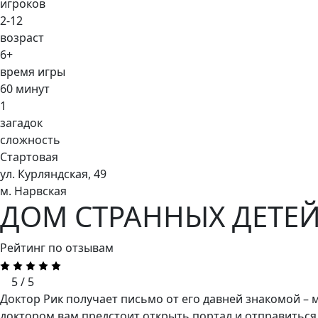
игроков
2-12
возраст
6+
время игры
60 минут
1
загадок
сложность
Стартовая
ул. Курляндская, 49
м. Нарвская
ДОМ СТРАННЫХ ДЕТЕЙ
Рейтинг по отзывам
5 / 5
Доктор Рик получает письмо от его давней знакомой – 
доктором вам предстоит открыть портал и отправиться