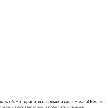
мочь ей. Но торопитесь, времени совсем мало! Вместе с
, помочь мисс Перегрин и победить чудовищ!