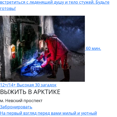
встретиться с леденящей душу и тело стужей. Будьте
готовы!
60 мин.
12+/14+
Высокая
30 загадок
ВЫЖИТЬ В АРКТИКЕ
м. Невский проспект
Забронировать
На первый взгляд перед вами милый и уютный