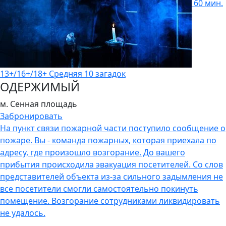
60 мин.
13+/16+/18+
Средняя
10 загадок
ОДЕРЖИМЫЙ
м. Сенная площадь
Забронировать
На пункт связи пожарной части поступило сообщение о
пожаре. Вы - команда пожарных, которая приехала по
адресу, где произошло возгорание. До вашего
прибытия происходила эвакуация посетителей. Со слов
представителей объекта из-за сильного задымления не
все посетители смогли самостоятельно покинуть
помещение. Возгорание сотрудниками ликвидировать
не удалось.