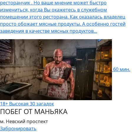
ресторанчик . Но ваше мнение может быстро
измениться, когда Вы окажетесь в служебном
помещении этого ресторана. Как оказалась владелец
просто обожает мясные продукты. А особенно гостей
заведения в качестве мясных продуктов...
60 мин.
18+
Высокая
30 загадок
ПОБЕГ ОТ МАНЬЯКА
м. Невский проспект
Забронировать