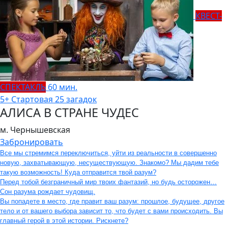
КВЕСТ-
СПЕКТАКЛЬ
60 мин.
5+
Стартовая
25 загадок
АЛИСА В СТРАНЕ ЧУДЕС
м. Чернышевская
Забронировать
Все мы стремимся переключиться, уйти из реальности в совершенно
новую, захватывающую, несуществующую. Знакомо? Мы дадим тебе
такую возможность! Куда отправится твой разум?
Перед тобой безграничный мир твоих фантазий, но будь осторожен…
Сон разума рождает чудовищ.
Вы попадете в место, где правит ваш разум: прошлое, будущее, другое
тело и от вашего выбора зависит то, что будет с вами происходить. Вы
главный герой в этой истории. Рискнете?