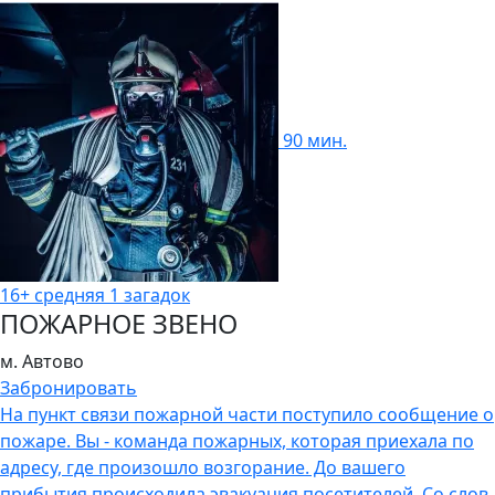
90 мин.
16+
средняя
1 загадок
ПОЖАРНОЕ ЗВЕНО
м. Автово
Забронировать
На пункт связи пожарной части поступило сообщение о
пожаре. Вы - команда пожарных, которая приехала по
адресу, где произошло возгорание. До вашего
прибытия происходила эвакуация посетителей. Со слов