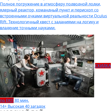
Полное погружение в атмосферу подводной лодки,
ядерный реактор, командный пункт и перископ со
встроенными очками виртуальной реальности Oculus
Rift. Технологичный квест с заданиями на логику и
владение точными науками.
СКИДКА
по ЕКП
80 мин.
14+
Высокая
40 загадок