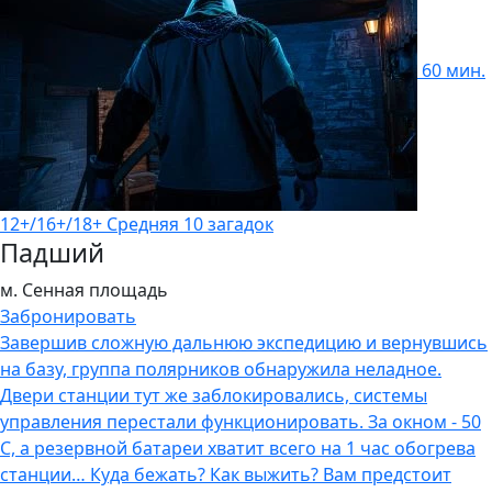
60 мин.
12+/16+/18+
Средняя
10 загадок
Падший
м. Сенная площадь
Забронировать
Завершив сложную дальнюю экспедицию и вернувшись
на базу, группа полярников обнаружила неладное.
Двери станции тут же заблокировались, системы
управления перестали функционировать. За окном - 50
С, а резервной батареи хватит всего на 1 час обогрева
станции… Куда бежать? Как выжить? Вам предстоит