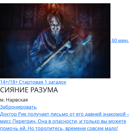
60 мин.
14+/18+
Стартовая
1 загадок
СИЯНИЕ РАЗУМА
м. Нарвская
Забронировать
Доктор Рик получает письмо от его давней знакомой –
мисс Перегрин. Она в опасности, и только вы можете
помочь ей. Но торопитесь, времени совсем мало!