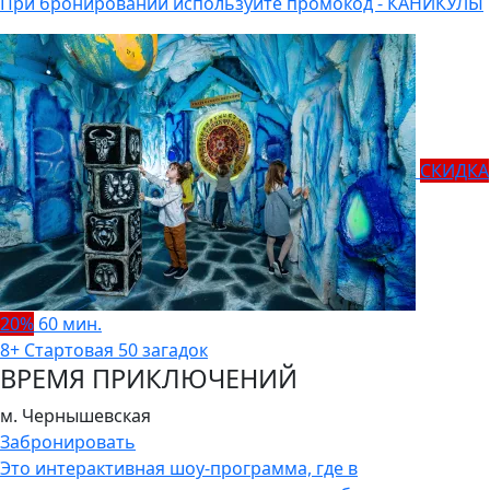
При бронировании используйте промокод - КАНИКУЛЫ
СКИДКА
20%
60 мин.
8+
Стартовая
50 загадок
ВРЕМЯ ПРИКЛЮЧЕНИЙ
м. Чернышевская
Забронировать
Это интерактивная шоу-программа, где в