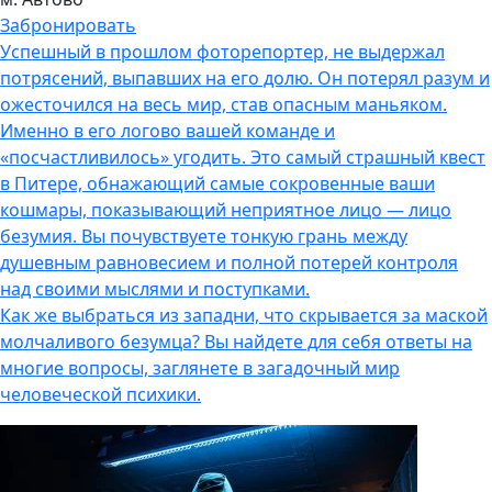
Забронировать
Успешный в прошлом фоторепортер, не выдержал
потрясений, выпавших на его долю. Он потерял разум и
ожесточился на весь мир, став опасным маньяком.
Именно в его логово вашей команде и
«посчастливилось» угодить. Это самый страшный квест
в Питере, обнажающий самые сокровенные ваши
кошмары, показывающий неприятное лицо — лицо
безумия. Вы почувствуете тонкую грань между
душевным равновесием и полной потерей контроля
над своими мыслями и поступками.
Как же выбраться из западни, что скрывается за маской
молчаливого безумца? Вы найдете для себя ответы на
многие вопросы, заглянете в загадочный мир
человеческой психики.