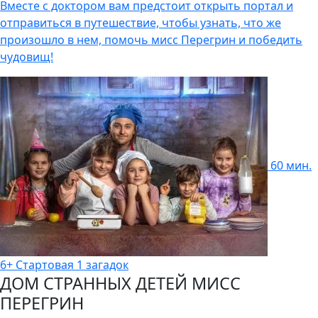
Вместе с доктором вам предстоит открыть портал и
отправиться в путешествие, чтобы узнать, что же
произошло в нем, помочь мисс Перегрин и победить
чудовищ!
60 мин.
6+
Стартовая
1 загадок
ДОМ СТРАННЫХ ДЕТЕЙ МИСС
ПЕРЕГРИН