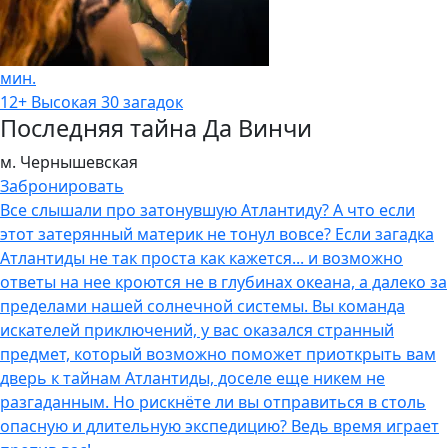
мин.
12+
Высокая
30 загадок
Последняя тайна Да Винчи
м. Чернышевская
Забронировать
Все слышали про затонувшую Атлантиду? А что если
этот затерянный материк не тонул вовсе? Если загадка
Атлантиды не так проста как кажется... и возможно
ответы на нее кроются не в глубинах океана, а далеко за
пределами нашей солнечной системы. Вы команда
искателей приключений, у вас оказался странный
предмет, который возможно поможет приоткрыть вам
дверь к тайнам Атлантиды, доселе еще никем не
разгаданным. Но рискнёте ли вы отправиться в столь
опасную и длительную экспедицию? Ведь время играет