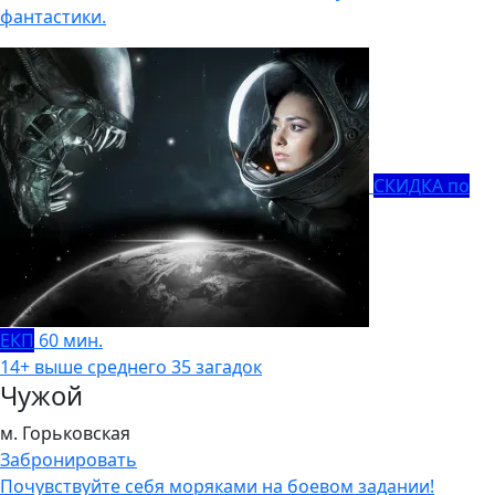
фантастики.
СКИДКА по
ЕКП
60 мин.
14+
выше среднего
35 загадок
Чужой
м. Горьковская
Забронировать
Почувствуйте себя моряками на боевом задании!