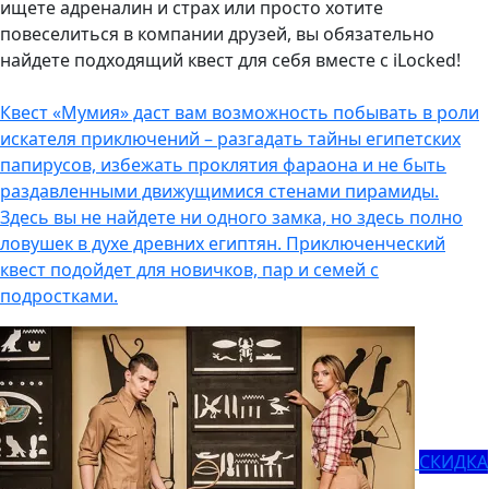
ищете адреналин и страх или просто хотите
повеселиться в компании друзей, вы обязательно
найдете подходящий квест для себя вместе с iLocked!
Квест «Мумия» даст вам возможность побывать в роли
искателя приключений – разгадать тайны египетских
папирусов, избежать проклятия фараона и не быть
раздавленными движущимися стенами пирамиды.
Здесь вы не найдете ни одного замка, но здесь полно
ловушек в духе древних египтян. Приключенческий
квест подойдет для новичков, пар и семей с
подростками.
СКИДКА