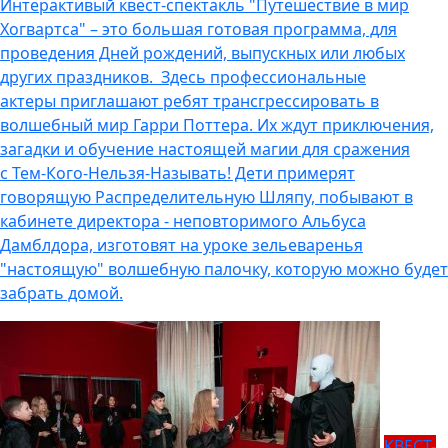
Интерактивый квест-спектакль "Путешествие в мир
Хогвартса" – это большая готовая программа, для
проведения Дней рождений, выпускных или любых
других праздников. Здесь профессиональные
актеры приглашают ребят трансгрессировать в
волшебный мир Гарри Поттера. Их ждут приключения,
загадки и обучение настоящей магии для сражения
с Тем-Кого-Нельзя-Называть! Дети примерят
говорящую Распределительную Шляпу, побывают в
кабинете директора - неповторимого Альбуса
Дамблдора, изготовят на уроке зельеваренья
"настоящую" волшебную палочку, которую можно будет
забрать домой.
КВЕСТ-