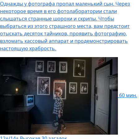
Однажды у фотографа пропал маленький сын. Через
некоторое время в его фотолаборатории стали
слышаться странные шорохи и скрипы. Чтобы
выбраться из этого страшного места, вам предстоит
отыскать десяток тайников, проявить фотографию,
взломать кассовый аппарат и продемонстрировать
настоящую храбрость.
60 мин.
12+/14+
Высокая
30 загадок