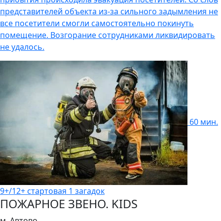
представителей объекта из-за сильного задымления не
все посетители смогли самостоятельно покинуть
помещение. Возгорание сотрудниками ликвидировать
не удалось.
60 мин.
9+/12+
стартовая
1 загадок
ПОЖАРНОЕ ЗВЕНО. KIDS
м. Автово