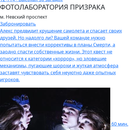
ФОТОЛАБОРАТОРИЯ ПРИЗРАКА
м. Невский проспект
Забронировать
Алекс предвидит крушение самолета и спасает своих
друзей. Но надолго ли? Вашей команде нужно
попытаться внести коррективы в планы Смерти, а
заодно спасти собственные жизни. Этот квест не
относится к категории «хоррор», но зловещие
механизмы, пугающие шорохи и жуткая атмосфера
заставят чувствовать себя неуютно даже опытных
игроков.
60 мин.