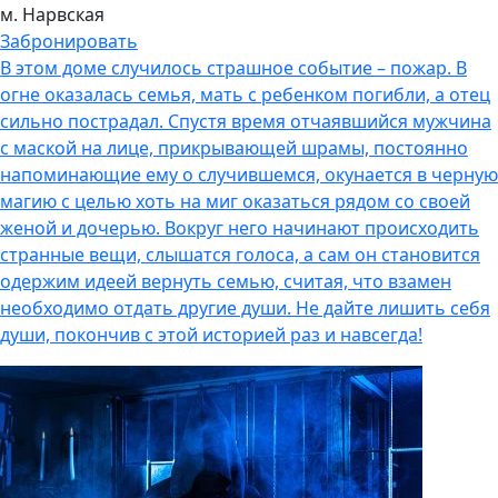
м. Нарвская
Забронировать
В этом доме случилось страшное событие – пожар. В
огне оказалась семья, мать с ребенком погибли, а отец
сильно пострадал. Спустя время отчаявшийся мужчина
с маской на лице, прикрывающей шрамы, постоянно
напоминающие ему о случившемся, окунается в черную
магию с целью хоть на миг оказаться рядом со своей
женой и дочерью. Вокруг него начинают происходить
странные вещи, слышатся голоса, а сам он становится
одержим идеей вернуть семью, считая, что взамен
необходимо отдать другие души. Не дайте лишить себя
души, покончив с этой историей раз и навсегда!