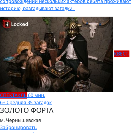
сопровождении нескольких актеров ребята проживают
историю, разгадывают загадки!
КВЕСТ-
СПЕКТАКЛЬ
60 мин.
6+
Средняя
35 загадок
ЗОЛОТО ФОРТА
м. Чернышевская
Забронировать