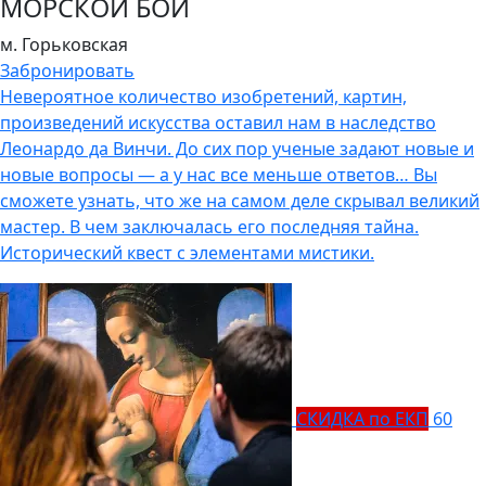
МОРСКОЙ БОЙ
м. Горьковская
Забронировать
Невероятное количество изобретений, картин,
произведений искусства оставил нам в наследство
Леонардо да Винчи. До сих пор ученые задают новые и
новые вопросы — а у нас все меньше ответов… Вы
сможете узнать, что же на самом деле скрывал великий
мастер. В чем заключалась его последняя тайна.
Исторический квест с элементами мистики.
СКИДКА по ЕКП
60