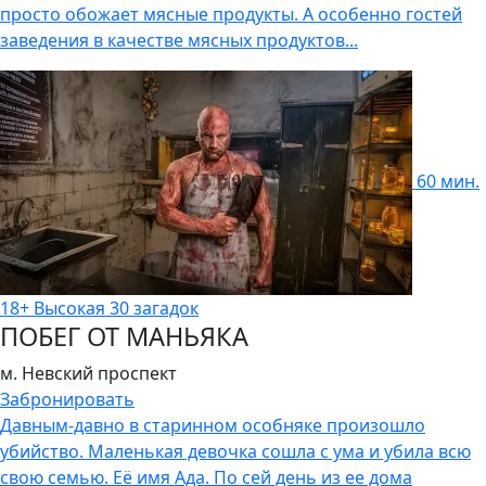
просто обожает мясные продукты. А особенно гостей
заведения в качестве мясных продуктов...
60 мин.
18+
Высокая
30 загадок
ПОБЕГ ОТ МАНЬЯКА
м. Невский проспект
Забронировать
Давным-давно в старинном особняке произошло
убийство. Маленькая девочка сошла с ума и убила всю
свою семью. Её имя Ада. По сей день из ее дома