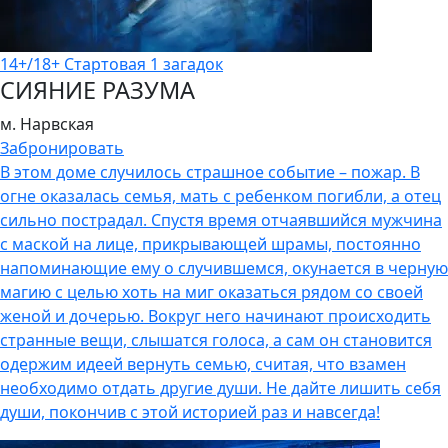
14+/18+
Стартовая
1 загадок
СИЯНИЕ РАЗУМА
м. Нарвская
Забронировать
В этом доме случилось страшное событие – пожар. В
огне оказалась семья, мать с ребенком погибли, а отец
сильно пострадал. Спустя время отчаявшийся мужчина
с маской на лице, прикрывающей шрамы, постоянно
напоминающие ему о случившемся, окунается в черную
магию с целью хоть на миг оказаться рядом со своей
женой и дочерью. Вокруг него начинают происходить
странные вещи, слышатся голоса, а сам он становится
одержим идеей вернуть семью, считая, что взамен
необходимо отдать другие души. Не дайте лишить себя
души, покончив с этой историей раз и навсегда!