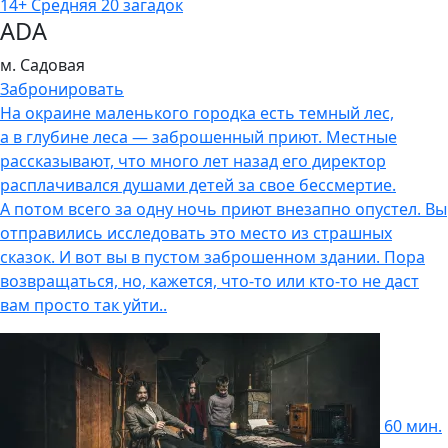
14+
Cредняя
20 загадок
ADA
м. Садовая
Забронировать
На окраине маленького городка есть темный лес,
а в глубине леса — заброшенный приют. Местные
рассказывают, что много лет назад его директор
расплачивался душами детей за свое бессмертие.
А потом всего за одну ночь приют внезапно опустел. Вы
отправились исследовать это место из страшных
сказок. И вот вы в пустом заброшенном здании. Пора
возвращаться, но, кажется, что-то или кто-то не
даст
вам просто так уйти..
60 мин.