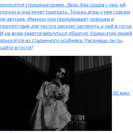
доносятся страшные крики...Ведь Ада сошла с ума, ей
скучно и она хочет поиграть. Только игры у нее совсем
не детские. Именно она придумывает ловушки и
препятствия для тех кто рискует заглянуть к ней в гости.
И не всем удается вернуться обратно. Крики этих людей
доносятся из старинного особняка. Рискнешь ли ты,
зайти в гости?
60 мин.