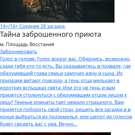
14+/16+
Средняя
28 загадок
Тайна заброшенного приюта
м. Площадь Восстания
Забронировать
Голос в голове. Голос вокруг вас. Обернись, возможно,
сзади тебя кто-то есть. Вы оказываетесь в подвале, где
обезумевший глава семьи замучил жену и сына. Их
призраки витают повсюду, а тень отца мелькает в
коротких вспышках света. Или это не тень и вам
придется столкнуться с обезумевшим отцом лицом к
лицу? Темные комнаты таят немало страшного. Вам
придется побороть свой страх, решить все загадки и в
конце выбраться из подземелья, или шепот их голосов
будет сводить вас с ума. Вечно...