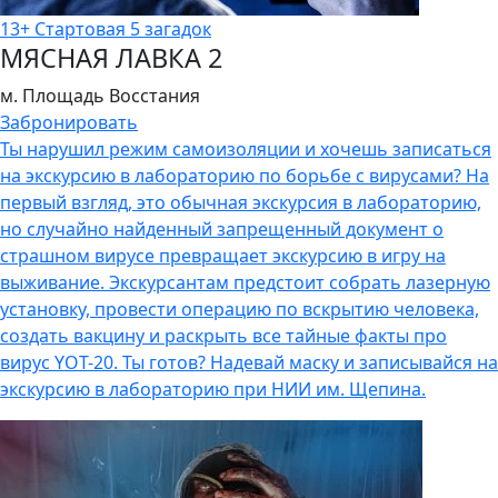
13+
Стартовая
5 загадок
МЯСНАЯ ЛАВКА 2
м. Площадь Восстания
Забронировать
Ты нарушил режим самоизоляции и хочешь записаться
на экскурсию в лабораторию по борьбе с вирусами? На
первый взгляд, это обычная экскурсия в лабораторию,
но случайно найденный запрещенный документ о
страшном вирусе превращает экскурсию в игру на
выживание. Экскурсантам предстоит собрать лазерную
установку, провести операцию по вскрытию человека,
создать вакцину и раскрыть все тайные факты про
вирус YOT-20. Ты готов? Надевай маску и записывайся на
экскурсию в лабораторию при НИИ им. Щепина.