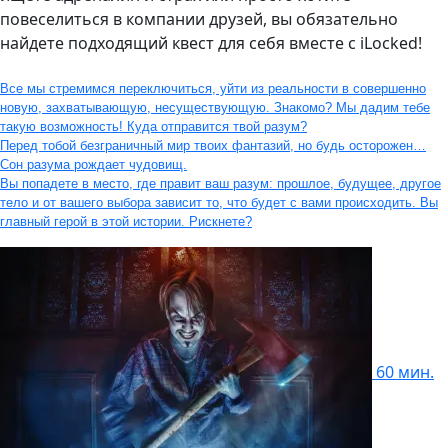
повеселиться в компании друзей, вы обязательно
найдете подходящий квест для себя вместе с iLocked!
Все мы стремимся переключиться, уйти из реальности в совершенно
новую, захватывающую, несуществующую. Знакомо? Мы дадим тебе
такую возможность! Куда отправится твой разум?
Перед тобой безграничный мир твоих фантазий, но будь осторожен…
Сон разума рождает чудовищ.
Вы попадете в место, где правит ваш разум: прошлое, будущее, другое
тело и от вашего выбора зависит то, что будет с вами происходить. Вы
главный герой в этой истории. Рискнете?
60 мин.