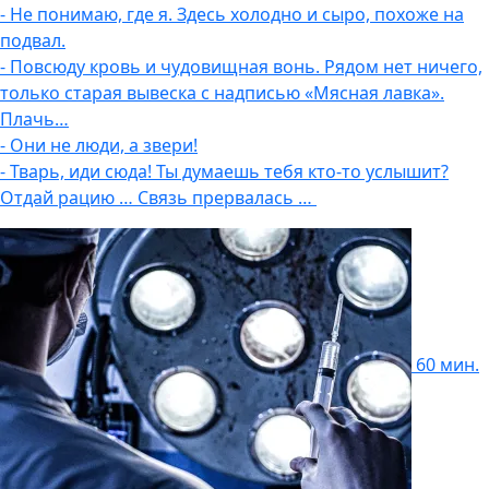
- Не понимаю, где я. Здесь холодно и сыро, похоже на
подвал.
- Повсюду кровь и чудовищная вонь. Рядом нет ничего,
только старая вывеска с надписью «Мясная лавка».
Плачь…
- Они не люди, а звери!
- Тварь, иди сюда! Ты думаешь тебя кто-то услышит?
Отдай рацию … Связь прервалась …
60 мин.