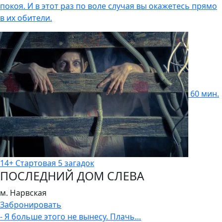
покоя. И в этот раз по воле случая вы окажетесь прямо
в их обители.
60 мин.
14+
Стартовая
5 загадок
ПОСЛЕДНИЙ ДОМ СЛЕВА
м. Нарвская
Забронировать
- Я больше этого не вынесу. Плачь…