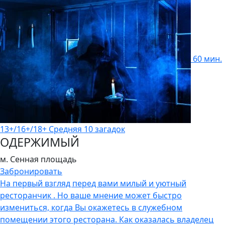
60 мин.
13+/16+/18+
Средняя
10 загадок
ОДЕРЖИМЫЙ
м. Сенная площадь
Забронировать
На первый взгляд перед вами милый и уютный
ресторанчик . Но ваше мнение может быстро
измениться, когда Вы окажетесь в служебном
помещении этого ресторана. Как оказалась владелец