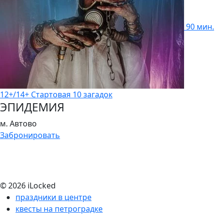
90 мин.
12+/14+
Стартовая
10 загадок
ЭПИДЕМИЯ
м. Автово
Забронировать
© 2026 iLocked
праздники в центре
квесты на петроградке