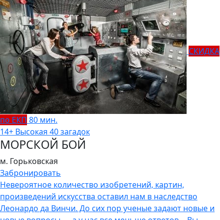
СКИДКА
по ЕКП
80 мин.
14+
Высокая
40 загадок
МОРСКОЙ БОЙ
м. Горьковская
Забронировать
Невероятное количество изобретений, картин,
произведений искусства оставил нам в наследство
Леонардо да Винчи. До сих пор ученые задают новые и
новые вопросы — а у нас все меньше ответов… Вы