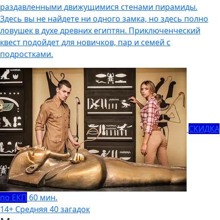
раздавленными движущимися стенами пирамиды.
Здесь вы не найдете ни одного замка, но здесь полно
ловушек в духе древних египтян. Приключенческий
квест подойдет для новичков, пар и семей с
подростками.
СКИДКА
по ЕКП
60 мин.
14+
Средняя
40 загадок