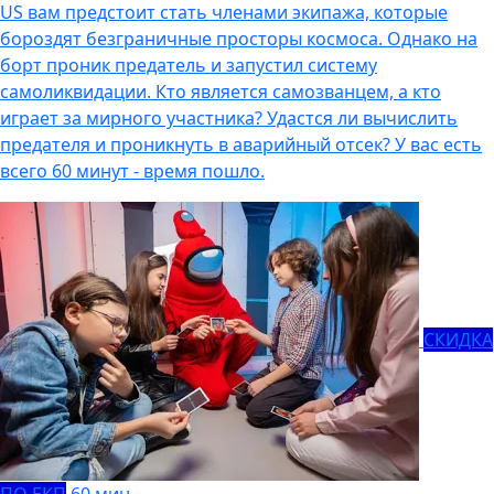
US вам предстоит стать членами экипажа, которые
бороздят безграничные просторы космоса. Однако на
борт проник предатель и запустил систему
самоликвидации. Кто является самозванцем, а кто
играет за мирного участника? Удастся ли вычислить
предателя и проникнуть в аварийный отсек? У вас есть
всего 60 минут - время пошло.
СКИДКА
ПО ЕКП
60 мин.