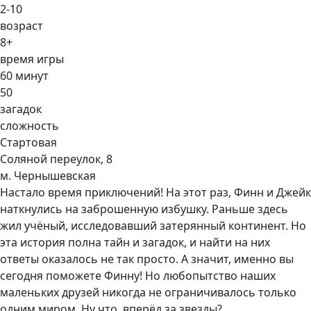
2-10
возраст
8+
время игры
60 минут
50
загадок
сложность
Стартовая
Соляной переулок, 8
м. Чернышевская
Настало время приключений! На этот раз, Финн и Джейк
наткнулись на заброшенную избушку. Раньше здесь
жил учёный, исследовавший затерянный континент. Но
эта история полна тайн и загадок, и найти на них
ответы оказалось не так просто. А значит, именно вы
сегодня поможете Финну! Но любопытство наших
маленьких друзей никогда не ограничивалось только
одним миром. Ну что, вперёд за звезды?