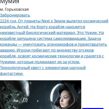
Мумия
м. Горьковская
Забронировать
2224 год. От планеты Next к Земле вылетел космический
корабль Антей. На борту корабля находится
неизвестный биологический материал. Это Чужие. На
корабле запущена система самоликвидации. Задача
команды — уничтожить ксеноморфов и предотвратить
аварию. Игроки побегают по множеству отсеков
корабля, освоят космические технологии и сразятся с
Чужими, которые поджидают их за углом.
Технологичный квест с элементами научной
фантастики.