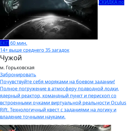
СКИДКА по
ЕКП
60 мин.
14+
выше среднего
35 загадок
Чужой
м. Горьковская
Забронировать
Почувствуйте себя моряками на боевом задании!
Полное погружение в атмосферу подводной лодки,
ядерный реактор, командный пункт и перископ со
встроенными очками виртуальной реальности Oculus
Rift. Технологичный квест с заданиями на логику и
владение точными науками.