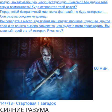
новую, захватывающую, несуществующую. Знакомо? Мы дадим тебе
такую возможность! Куда отправится твой разум?
Перед тобой безграничный мир твоих фантазий, но будь осторожен…
Сон разума рождает чудовищ.
Вы попадете в место, где правит ваш разум: прошлое, будущее, другое
тело и от вашего выбора зависит то, что будет с вами происходить. Вы
главный герой в этой истории. Рискнете?
60 мин.
14+/18+
Стартовая
1 загадок
СИЯНИЕ РАЗУМА