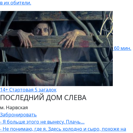
в их обители.
60 мин.
14+
Стартовая
5 загадок
ПОСЛЕДНИЙ ДОМ СЛЕВА
м. Нарвская
Забронировать
- Я больше этого не вынесу. Плачь…
- Не понимаю, где я. Здесь холодно и сыро, похоже на