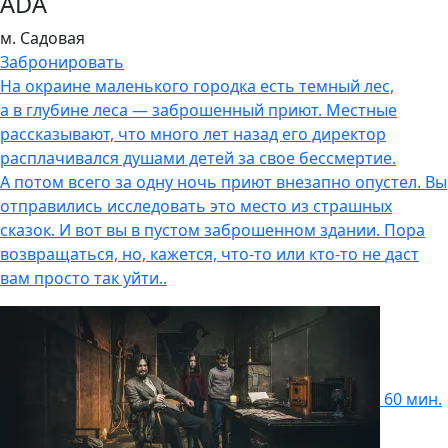
ADA
м. Садовая
Забронировать
На окраине маленького городка есть темный лес,
а в глубине леса — заброшенный приют. Местные
рассказывают, что много лет назад его директор
расплачивался душами детей за свое бессмертие.
А потом всего за одну ночь приют внезапно опустел. Вы
отправились исследовать это место из страшных
сказок. И вот вы в пустом заброшенном здании. Пора
возвращаться, но, кажется, что-то или кто-то не
даст
вам просто так уйти..
60 мин.