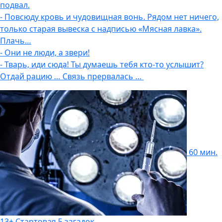
подвал.
- Повсюду кровь и чудовищная вонь. Рядом нет ничего,
только старая вывеска с надписью «Мясная лавка».
Плачь…
- Они не люди, а звери!
- Тварь, иди сюда! Ты думаешь тебя кто-то услышит?
Отдай рацию … Связь прервалась …
60 мин.
13+
Стартовая
5 загадок