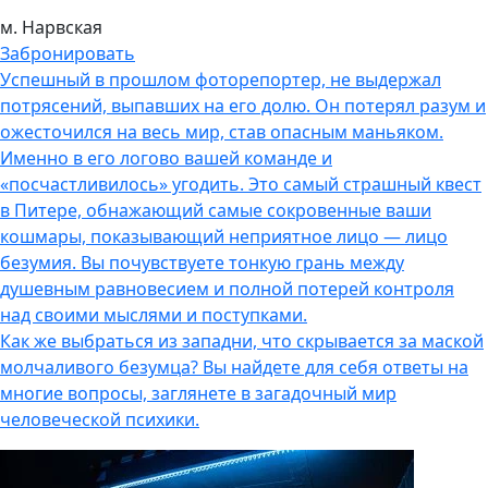
м. Нарвская
Забронировать
Успешный в прошлом фоторепортер, не выдержал
потрясений, выпавших на его долю. Он потерял разум и
ожесточился на весь мир, став опасным маньяком.
Именно в его логово вашей команде и
«посчастливилось» угодить. Это самый страшный квест
в Питере, обнажающий самые сокровенные ваши
кошмары, показывающий неприятное лицо — лицо
безумия. Вы почувствуете тонкую грань между
душевным равновесием и полной потерей контроля
над своими мыслями и поступками.
Как же выбраться из западни, что скрывается за маской
молчаливого безумца? Вы найдете для себя ответы на
многие вопросы, заглянете в загадочный мир
человеческой психики.