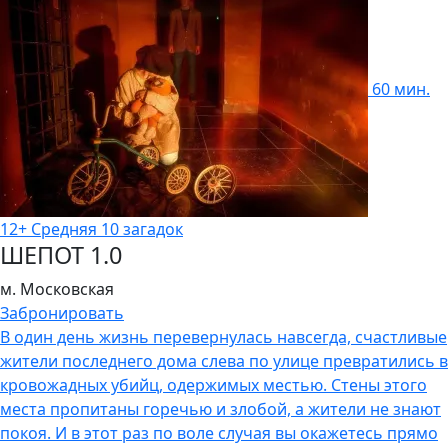
60 мин.
12+
Cредняя
10 загадок
ШЕПОТ 1.0
м. Московская
Забронировать
В один день жизнь перевернулась навсегда, счастливые
жители последнего дома слева по улице превратились в
кровожадных убийц, одержимых местью. Стены этого
места пропитаны горечью и злобой, а жители не знают
покоя. И в этот раз по воле случая вы окажетесь прямо