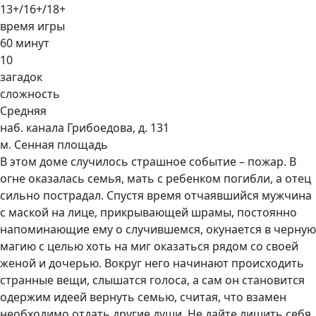
13+/16+/18+
время игры
60 минут
10
загадок
сложность
Средняя
наб. канала Грибоедова, д. 131
м. Сенная площадь
В этом доме случилось страшное событие – пожар. В
огне оказалась семья, мать с ребенком погибли, а отец
сильно пострадал. Спустя время отчаявшийся мужчина
с маской на лице, прикрывающей шрамы, постоянно
напоминающие ему о случившемся, окунается в черную
магию с целью хоть на миг оказаться рядом со своей
женой и дочерью. Вокруг него начинают происходить
странные вещи, слышатся голоса, а сам он становится
одержим идеей вернуть семью, считая, что взамен
необходимо отдать другие души. Не дайте лишить себя