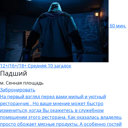
60 мин.
12+/16+/18+
Средняя
10 загадок
Падший
м. Сенная площадь
Забронировать
На первый взгляд перед вами милый и уютный
ресторанчик . Но ваше мнение может быстро
измениться, когда Вы окажетесь в служебном
помещении этого ресторана. Как оказалась владелец
просто обожает мясные продукты. А особенно гостей