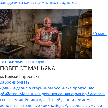
заведения в качестве мясных продуктов...
60 мин.
18+
Высокая
30 загадок
ПОБЕГ ОТ МАНЬЯКА
м. Невский проспект
Забронировать
Давным-давно в старинном особняке произошло
убийство. Маленькая девочка сошла с ума и убила всю
свою семью. Её имя Ада. По сей день из ее дома
доносятся страшные крики...Ведь Ада сошла с ума, ей