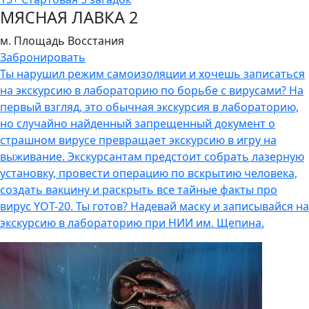
МЯСНАЯ ЛАВКА 2
м. Площадь Восстания
Забронировать
Ты нарушил режим самоизоляции и хочешь записаться
на экскурсию в лабораторию по борьбе с вирусами? На
первый взгляд, это обычная экскурсия в лабораторию,
но случайно найденный запрещенный документ о
страшном вирусе превращает экскурсию в игру на
выживание. Экскурсантам предстоит собрать лазерную
установку, провести операцию по вскрытию человека,
создать вакцину и раскрыть все тайные факты про
вирус YOT-20. Ты готов? Надевай маску и записывайся на
экскурсию в лабораторию при НИИ им. Щепина.