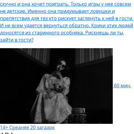
скучно и она хочет поиграть. Только игры у нее совсем
не детские. Именно она придумывает ловушки и
препятствия для тех кто рискует заглянуть к ней в гости.
И не всем удается вернуться обратно. Крики этих людей
доносятся из старинного особняка. Рискнешь ли ты,
зайти в гости?
60 мин.
14+
Cредняя
20 загадок