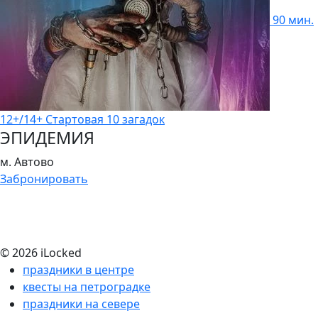
90 мин.
12+/14+
Стартовая
10 загадок
ЭПИДЕМИЯ
м. Автово
Забронировать
© 2026 iLocked
праздники в центре
квесты на петроградке
праздники на севере