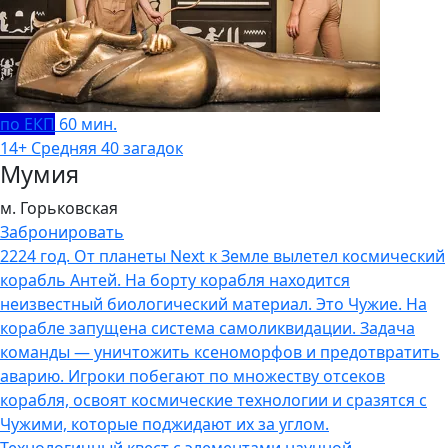
по ЕКП
60 мин.
14+
Средняя
40 загадок
Мумия
м. Горьковская
Забронировать
2224 год. От планеты Next к Земле вылетел космический
корабль Антей. На борту корабля находится
неизвестный биологический материал. Это Чужие. На
корабле запущена система самоликвидации. Задача
команды — уничтожить ксеноморфов и предотвратить
аварию. Игроки побегают по множеству отсеков
корабля, освоят космические технологии и сразятся с
Чужими, которые поджидают их за углом.
Технологичный квест с элементами научной