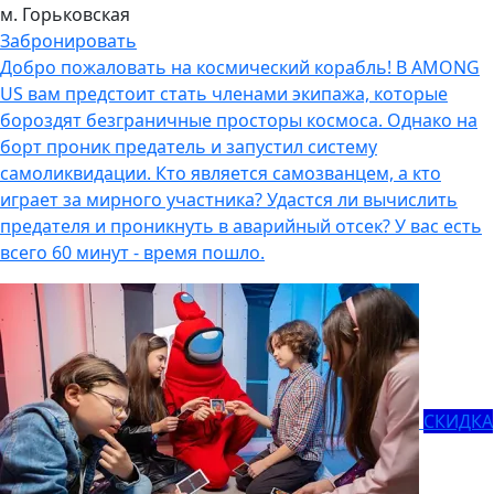
м. Горьковская
Забронировать
Добро пожаловать на космический корабль! В AMONG
US вам предстоит стать членами экипажа, которые
бороздят безграничные просторы космоса. Однако на
борт проник предатель и запустил систему
самоликвидации. Кто является самозванцем, а кто
играет за мирного участника? Удастся ли вычислить
предателя и проникнуть в аварийный отсек? У вас есть
всего 60 минут - время пошло.
СКИДКА