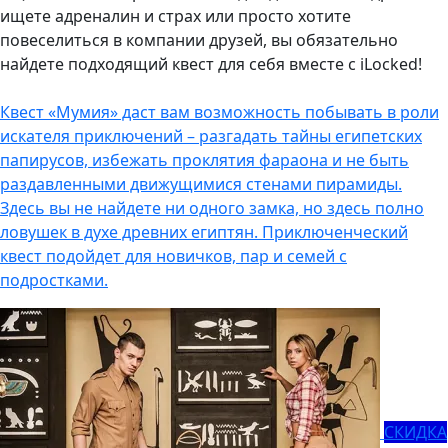
ищете адреналин и страх или просто хотите
повеселиться в компании друзей, вы обязательно
найдете подходящий квест для себя вместе с iLocked!
Квест «Мумия» даст вам возможность побывать в роли
искателя приключений – разгадать тайны египетских
папирусов, избежать проклятия фараона и не быть
раздавленными движущимися стенами пирамиды.
Здесь вы не найдете ни одного замка, но здесь полно
ловушек в духе древних египтян. Приключенческий
квест подойдет для новичков, пар и семей с
подростками.
СКИДКА