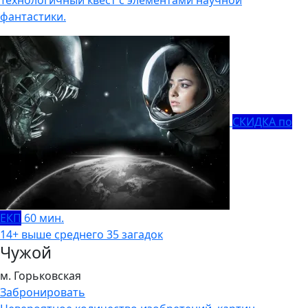
фантастики.
СКИДКА по
ЕКП
60 мин.
14+
выше среднего
35 загадок
Чужой
м. Горьковская
Забронировать