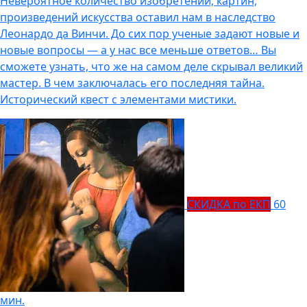
Невероятное количество изобретений, картин,
произведений искусства оставил нам в наследство
Леонардо да Винчи. До сих пор ученые задают новые и
новые вопросы — а у нас все меньше ответов… Вы
сможете узнать, что же на самом деле скрывал великий
мастер. В чем заключалась его последняя тайна.
Исторический квест с элементами мистики.
СКИДКА по ЕКП
60
мин.