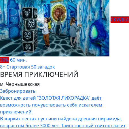
СКИДКА
20%
60 мин.
8+
Стартовая
50 загадок
ВРЕМЯ ПРИКЛЮЧЕНИЙ
м. Чернышевская
Забронировать
Квест для детей "ЗОЛОТАЯ ЛИХОРАДКА" даёт
возможность почувствовать себя искателем
приключений!
В жарких песках пустыни найдена древняя пирамида,
возрастом более 3000 лет. Таинственный свиток гласит,