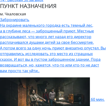
ПУНКТ НАЗНАЧЕНИЯ
м. Чкаловская
Забронировать
На окраине маленького городка есть темный лес,
а в глубине леса — заброшенный приют. Местные
рассказывают, что много лет назад его директор
расплачивался душами детей за свое бессмертие.
А потом всего за одну ночь приют внезапно опустел. Вы
отправились исследовать это место из страшных
сказок. И вот вы в пустом заброшенном здании. Пора
возвращаться, но, кажется, что-то или кто-то не
даст
вам просто так уйти..
60 мин.