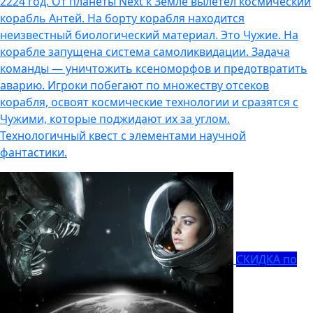
2224 год. От планеты Next к Земле вылетел космический
корабль Антей. На борту корабля находится
неизвестный биологический материал. Это Чужие. На
корабле запущена система самоликвидации. Задача
команды — уничтожить ксеноморфов и предотвратить
аварию. Игроки побегают по множеству отсеков
корабля, освоят космические технологии и сразятся с
Чужими, которые поджидают их за углом.
Технологичный квест с элементами научной
фантастики.
СКИДКА по