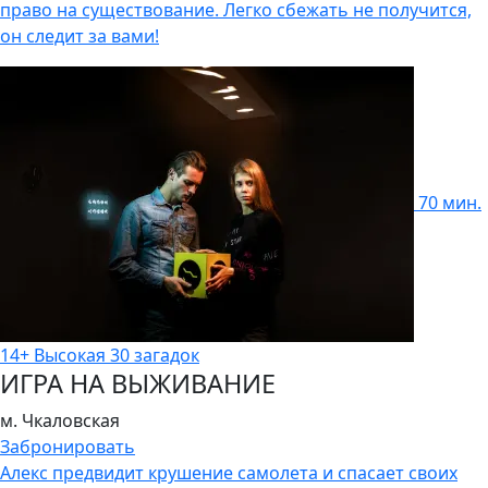
право на существование. Легко сбежать не получится,
он следит за вами!
70 мин.
14+
Высокая
30 загадок
ИГРА НА ВЫЖИВАНИЕ
м. Чкаловская
Забронировать
Алекс предвидит крушение самолета и спасает своих