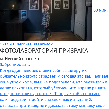
60 мин.
12+/14+
Высокая
30 загадок
ФОТОЛАБОРАТОРИЯ ПРИЗРАКА
м. Невский проспект
Забронировать
Когда один человек ставит себя выше других,
обязательно кто-то страдает. И сегодня это вы. Наливая
себе утром кофе, вы и не подозревали, что окажитесь в
лапах психопата, который убежден, что вправе решать,
кто достоин жить, а кто нет. Теперь, чтобы спастись,
вам предстоит пройти ряд сложных испытаний,
отыскать противоядие и доказать этому маньяку свое