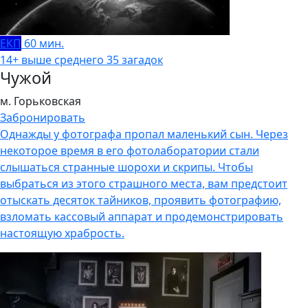
ЕКП
60 мин.
14+
выше среднего
35 загадок
Чужой
м. Горьковская
Забронировать
Однажды у фотографа пропал маленький сын. Через
некоторое время в его фотолаборатории стали
слышаться странные шорохи и скрипы. Чтобы
выбраться из этого страшного места, вам предстоит
отыскать десяток тайников, проявить фотографию,
взломать кассовый аппарат и продемонстрировать
настоящую храбрость.