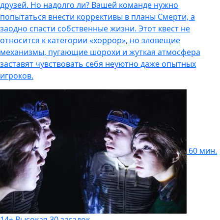
друзей. Но надолго ли? Вашей команде нужно
попытаться внести коррективы в планы Смерти, а
заодно спасти собственные жизни. Этот квест не
относится к категории «хоррор», но зловещие
механизмы, пугающие шорохи и жуткая атмосфера
заставят чувствовать себя неуютно даже опытных
игроков.
60 мин.
14+
Высокая
30 загадок