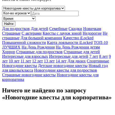
Найти
Для подростков
Для детей
Семейные
Скидки
Новичкам
Страшные
С актерами
Квесты с лаунж зоной
Недорогие
Не
страшные
Для большой компании
Качество iLocked
Повышенной сложности
Карта лояльности iLocked
ТОП-10
ЛУЧШИХ
На День Рождения
На День Рождения детям
Хоррор
Страшные для подростков
Страшные для детей
Интересные для взрослых
Интересные для детей
7 лет
8 лет
9
лет
10 лет
11 лет
12 лет
13 лет
14 лет
Для двоих
Спортивные
Новогодние квесты
Детские новогодние квесты
Новый год
для школы/класса
Новогодние квесты для подростков
Страшные новогодние квесты
Новогодние квесты для
корпоратива
Ничего не найдено по запросу
«Новогодние квесты для корпоратива»