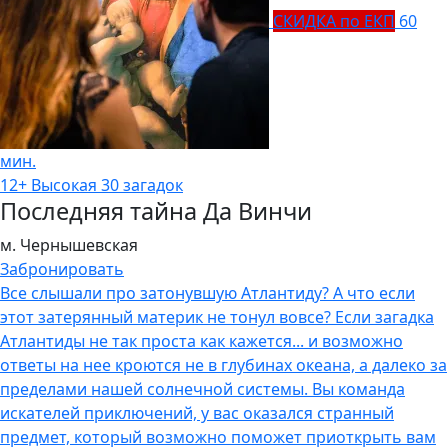
СКИДКА по ЕКП
60
мин.
12+
Высокая
30 загадок
Последняя тайна Да Винчи
м. Чернышевская
Забронировать
Все слышали про затонувшую Атлантиду? А что если
этот затерянный материк не тонул вовсе? Если загадка
Атлантиды не так проста как кажется... и возможно
ответы на нее кроются не в глубинах океана, а далеко за
пределами нашей солнечной системы. Вы команда
искателей приключений, у вас оказался странный
предмет, который возможно поможет приоткрыть вам