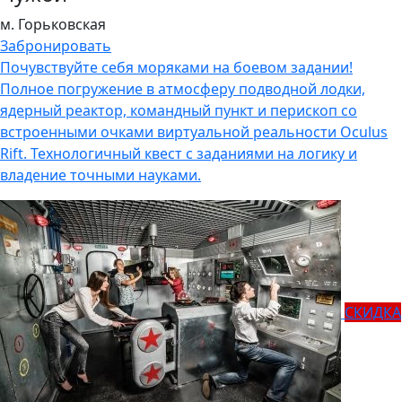
м. Горьковская
Забронировать
Почувствуйте себя моряками на боевом задании!
Полное погружение в атмосферу подводной лодки,
ядерный реактор, командный пункт и перископ со
встроенными очками виртуальной реальности Oculus
Rift. Технологичный квест с заданиями на логику и
владение точными науками.
СКИДКА