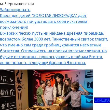
м. Чернышевская
Забронировать
Квест для детей "ЗОЛОТАЯ ЛИХОРАДКА" даёт
возможность почувствовать себя искателем
приключений!
В жарких песках пустыни найдена древняя пирамида,
возрастом более 3000 лет. Таинственный свиток гласит,
что именно там среди гробниц хранятся несметные
богатства. Отправьтесь на поиски золотых слитков, но
будьте осторожны - прикоснувшись к тайнам Египта,
легко попасть в ловушку фараона Эхнатона.
СКИДКА