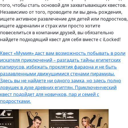
того, чтобы стать основой для захватывающих квестов.
Независимо от того, проводите ли вы день рождения,
ищете активное развлечение для детей или подростков,
ищете адреналин и страх или просто хотите
повеселиться в компании друзей, вы обязательно
найдете подходящий квест для себя вместе с iLocked!
Квест «Мумия» даст вам возможность побывать в роли
искателя приключений – разгадать тайны египетских
папирусов, избежать проклятия фараона и не быть
раздавленными движущимися стенами пирамиды.
Здесь вы не найдете ни одного замка, но здесь полно
ловушек в духе древних египтян. Приключенческий
квест подойдет для новичков, пар и семей с
подростками.