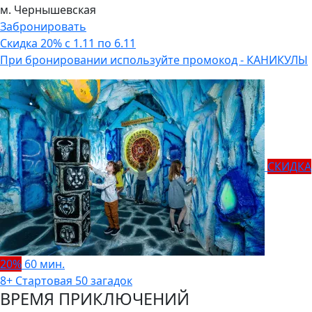
м. Чернышевская
Забронировать
Скидка 20% с 1.11 по 6.11
При бронировании используйте промокод - КАНИКУЛЫ
СКИДКА
20%
60 мин.
8+
Стартовая
50 загадок
ВРЕМЯ ПРИКЛЮЧЕНИЙ