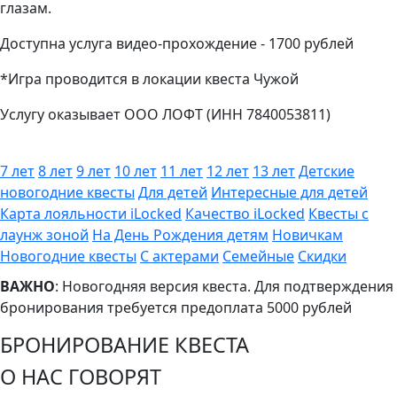
глазам.
Доступна услуга видео-прохождение - 1700 рублей
*Игра проводится в локации квеста Чужой
Услугу оказывает ООО ЛОФТ (ИНН 7840053811)
7 лет
8 лет
9 лет
10 лет
11 лет
12 лет
13 лет
Детские
новогодние квесты
Для детей
Интересные для детей
Карта лояльности iLocked
Качество iLocked
Квесты с
лаунж зоной
На День Рождения детям
Новичкам
Новогодние квесты
С актерами
Семейные
Скидки
ВАЖНО
: Новогодняя версия квеста. Для подтверждения
бронирования требуется предоплата 5000 рублей
БРОНИРОВАНИЕ КВЕСТА
О НАС ГОВОРЯТ