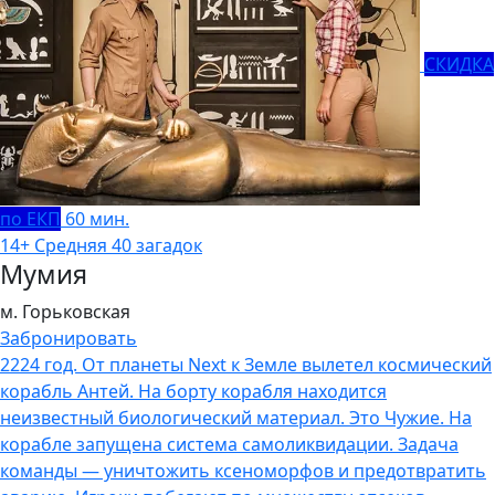
СКИДКА
по ЕКП
60 мин.
14+
Средняя
40 загадок
Мумия
м. Горьковская
Забронировать
2224 год. От планеты Next к Земле вылетел космический
корабль Антей. На борту корабля находится
неизвестный биологический материал. Это Чужие. На
корабле запущена система самоликвидации. Задача
команды — уничтожить ксеноморфов и предотвратить