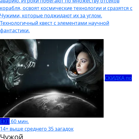
аварию. Игроки побегают по множеству отсеков
корабля, освоят космические технологии и сразятся с
Чужими, которые поджидают их за углом.
Технологичный квест с элементами научной
фантастики.
СКИДКА по
ЕКП
60 мин.
14+
выше среднего
35 загадок
Чужой